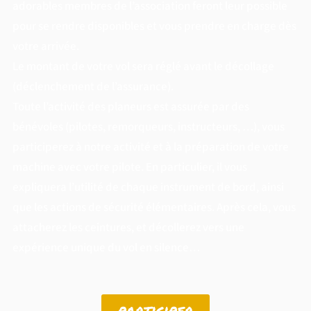
adorables membres de l’association feront leur possible
pour se rendre disponibles et vous prendre en charge dès
votre arrivée.
Le montant de votre vol sera réglé avant le décollage
(déclenchement de l’assurance).
Toute l’activité des planeurs est assurée par des
bénévoles (pilotes, remorqueurs, instructeurs, …), vous
participerez à notre activité et à la préparation de votre
machine avec votre pilote. En particulier, il vous
expliquera l’utilité de chaque instrument de bord, ainsi
que les actions de sécurité élémentaires. Après cela, vous
attacherez les ceintures, et décollerez vers une
expérience unique du vol en silence…
participer