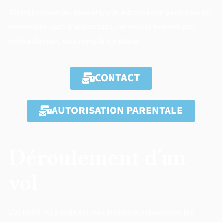
Attention pour les mineurs, une autorisation parentale est
nécessaire. (pas d’inquiétude, on vous la fournira par
retour de mail, ou à remplir sur place.
CONTACT
AUTORISATION PARENTALE
Déroulement d'un
vol
L’activité vol à voile est très prenante, néanmoins les