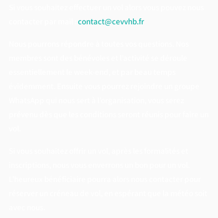
Si vous souhaitez effectuer un vol alors vous pouvez nous
contacter par mail :
contact@cevvhb.fr
Nous pourrons répondre à toutes vos questions. Nos
membres sont des bénévoles et l’activité se déroule
essentiellement le week-end, et par beau temps
évidemment. Ensuite vous pourrez rejoindre un groupe
WhatsApp qui nous sert à l’organisation, vous serez
prévenu dès que les conditions seront réunis pour faire un
vol.
Si vous souhaitez offrir un vol, après les formalités et
inscriptions, nous vous enverrons un bon pour un vol.
L’heureux bénéficiaire pourra alors nous contacter pour
réserver un créneau de vol, en espérant que la météo soit
avec nous.