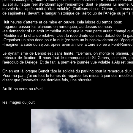
au sol au risque réel d'endommager l'ensemble, dont le planeur lui même. C
survolé tout l'après midi (c'était volable). D'ailleurs depuis Oloron, le Janus
de sapinettes, devant le hangar historique de l'aéroclub de l'Ariège où je fis
Huit heures d'attente et de mise en œuvre, cela laisse du temps pour:
-regarder passer les planeurs en remorquée, au dessus de nous
-se demander si un arrêt immédiat avant que la roue parte aurait changé qu
-Méditer sur la chance relative: c'est la roue droite qui s'est détachée, la g
-Organiser un plan dodo pour la nuit (ce sera un bungalow datant de l'époq
-Imaginer la suite du séjour, après avoir annulé la 1ere soirée à Font-Romeu
Le dynamisme de Benoit est sans limite. "Demain, on monte le planeur, je 
tréteaux de fixation. Il nous faut le remorqueur de St Girons, le matin
l'aéroclub de l'Ariège. Et de fait la première journée vue volable à Alp (et 
On en est là lorsque Benoit tâte la solidité du parking pour la remorque d'u
Pour ma part, j'ai eu tout le temps de regarder les mises à jour des modèles
disant que j'essayais une dernière fois, une réussite.
Au lit! on verra au réveil.
les images du jour: