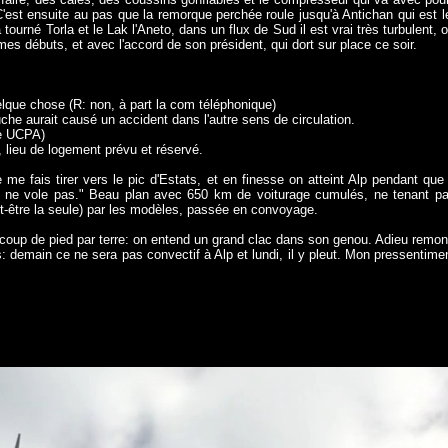
'est ensuite au pas que la remorque perchée roule jusqu'à Antichan qui est le
 a tourné Torla et le Lak l'Aneto, dans un flux de Sud il est vrai très turbulent,
 mes débuts, et avec l'accord de son président, qui dort sur place ce soir.
elque chose (R: non, à part la com téléphonique)
auche aurait causé un accident dans l'autre sens de circulation.
ue UCPA)
, lieu de logement prévu et réservé.
me fais tirer vers le pic d'Estats, et en finesse on atteint Alp pendant qu
, ça ne vole pas." Beau plan avec 650 km de voiturage cumulés, ne tenant
peut-être la seule) par les modèles, passée en convoyage.
n coup de pied par terre: on entend un grand clac dans son genou. Adieu remon
: demain ce ne sera pas convectif à Alp et lundi, il y pleut. Mon pressentime