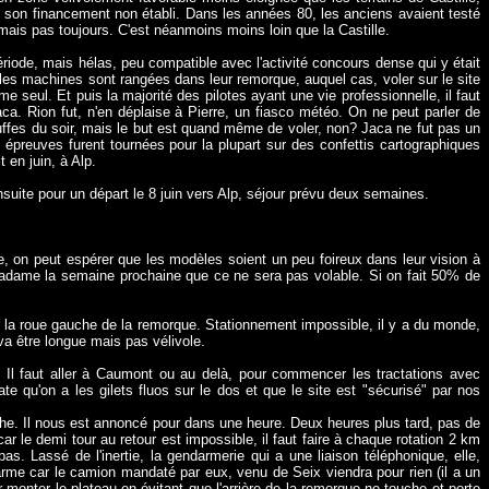
 et son financement non établi. Dans les années 80, les anciens avaient testé
mais pas toujours. C'est néanmoins moins loin que la Castille.
riode, mais hélas, peu compatible avec l'activité concours dense qui y était
les machines sont rangées dans leur remorque, auquel cas, voler sur le site
seul. Et puis la majorité des pilotes ayant une vie professionnelle, il faut
a. Rion fut, n'en déplaise à Pierre, un fiasco météo. On ne peut parler de
uffes du soir, mais le but est quand même de voler, non? Jaca ne fut pas un
 épreuves furent tournées pour la plupart sur des confettis cartographiques
t en juin, à Alp.
suite pour un départ le 8 juin vers Alp, séjour prévu deux semaines.
te, on peut espérer que les modèles soient un peu foireux dans leur vision à
-Madame la semaine prochaine que ce ne sera pas volable. Si on fait 50% de
sur la roue gauche de la remorque. Stationnement impossible, il y a du monde,
 va être longue mais pas vélivole.
 Il faut aller à Caumont ou au delà, pour commencer les tractations avec
e qu'on a les gilets fluos sur le dos et que le site est "sécurisé" par nos
che. Il nous est annoncé pour dans une heure. Deux heures plus tard, pas de
ar le demi tour au retour est impossible, il faut faire à chaque rotation 2 km
as. Lassé de l'inertie, la gendarmerie qui a une liaison téléphonique, elle,
darme car le camion mandaté par eux, venu de Seix viendra pour rien (il a un
 monter le plateau en évitant que l'arrière de la remorque ne touche et porte