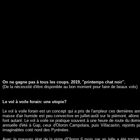
On ne gagne pas à tous les coups. 2019, "printemps chat noir".
(De la nécessité d'être disponible au bon moment pour faire de beaux vols)
Le vol à voile forain: une utopie?
Le vol à voile forain est un concept qui a pris de l'ampleur ces dernières 
masse d'air humide est peu convective en juillet-août sur le piémont, allons 
font autant. Le vol à voile se pratique souvent à une heure de route du domic
annuelle d'été à Gap, ceux d'Oloron Campolara, puis Villacastin, rejoints p
imaginables coté nord des Pyrénées.
Avec le mauvais état de la piste d'Oloron 6 mois par an (elle a été tracée