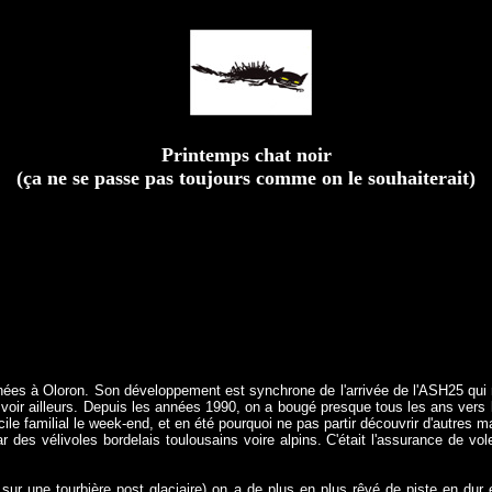
Printemps chat noir
(ça ne se passe pas toujours comme on le souhaiterait)
années à Oloron. Son développement est synchrone de l'arrivée de l'ASH25 qui n
voir ailleurs. Depuis les années 1990, on a bougé presque tous les ans vers la 
ile familial le week-end, et en été pourquoi ne pas partir découvrir d'autres m
ar des vélivoles bordelais toulousains voire alpins. C'était l'assurance de v
 sur une tourbière post glaciaire) on a de plus en plus rêvé de piste en dur 