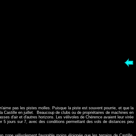
'aime pas les pistes molles. Puisque la piste est souvent pourrie, et que la
Castille en juillet.
Beaucoup de clubs ou de propriétaires de machines en
asses d'air et d'autres horizons. Les vélivoles de Chérence avaient leur virée
oler 5 jours sur 7, avec des conditions permettant des vols de distances peu
en zone vélivolement favorable moins éloignée que les terrains de Castille,