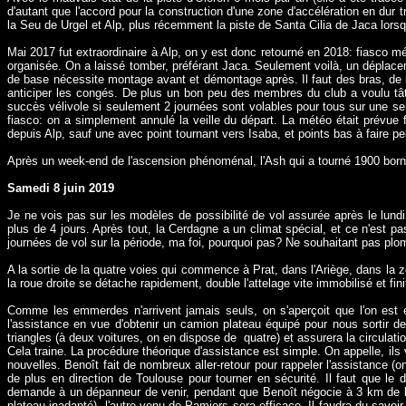
d'autant que l'accord pour la construction d'une zone d'accélération en dur 
la Seu de Urgel et Alp, plus récemment la piste de Santa Cilia de Jaca lorsq
Mai 2017 fut extraordinaire à Alp, on y est donc retourné en 2018: fiasco m
organisée. On a laissé tomber, préférant Jaca. Seulement voilà, un déplace
de base nécessite montage avant et démontage après. Il faut des bras, de la
anticiper les congés. De plus un bon peu des membres du club a voulu tâte
succès vélivole si seulement 2 journées sont volables pour tous sur une se
fiasco: on a simplement annulé la veille du départ. La météo était prévue 
depuis Alp, sauf une avec point tournant vers Isaba, et points bas à faire pe
Après un week-end de l'ascension phénoménal, l'Ash qui a tourné 1900 bornes
Samedi 8 juin 2019
Je ne vois pas sur les modèles de possibilité de vol assurée après le lundi
plus de 4 jours. Après tout, la Cerdagne a un climat spécial, et ce n'est
journées de vol sur la période, ma foi, pourquoi pas? Ne souhaitant pas plo
A la sortie de la quatre voies qui commence à Prat, dans l'Ariège, dans la z
la roue droite se détache rapidement, double l'attelage vite immobilisé et fin
Comme les emmerdes n'arrivent jamais seuls, on s'aperçoit que l'on est 
l'assistance en vue d'obtenir un camion plateau équipé pour nous sortir de
triangles (à deux voitures, on en dispose de
quatre) et assurera la circulatio
Cela traine. La procédure théorique d'assistance est simple. On appelle, i
nouvelles. Benoît fait de nombreux aller-retour pour rappeler l'assistance (o
de plus en direction de Toulouse pour tourner en sécurité. Il faut que le d
demande à un dépanneur de venir, pendant que Benoît négocie à 3 km de 
plateau inadapté), l'autre venu de Pamiers sera efficace. Il faudra du savoi