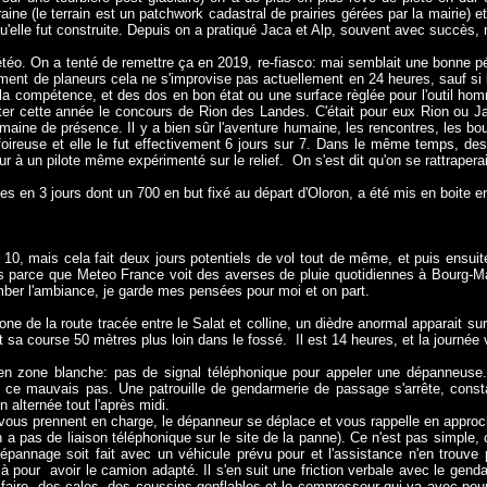
traine (le terrain est un patchwork cadastral de prairies gérées par la mairie)
u'elle fut construite. Depuis on a pratiqué Jaca et Alp, souvent avec succès, 
étéo. On a tenté de remettre ça en 2019, re-fiasco: mai semblait une bonne pé
ment de planeurs cela ne s'improvise pas actuellement en 24 heures, sauf si 
 compétence, et des dos en bon état ou une surface règlée pour l'outil homme 
r cette année le concours de Rion des Landes. C'était pour eux Rion ou Jac
maine de présence. Il y a bien sûr l'aventure humaine, les rencontres, les bo
foireuse et elle le fut effectivement 6 jours sur 7. Dans le même temps, des
ur à un pilote même expérimenté sur le relief.
On s'est dit qu'on se rattraperai
 en 3 jours dont un 700 en but fixé au départ d'Oloron, a été mis en boite en
 10, mais cela fait deux jours potentiels de vol tout de même, et puis ensui
 pas parce que Meteo France voit des averses de pluie quotidiennes à Bourg
mber l'ambiance, je garde mes pensées pour moi et on part.
one de la route tracée entre le Salat et colline, un dièdre anormal apparait 
it sa course 50 mètres plus loin dans le fossé.
Il est 14 heures, et la journée
en zone blanche: pas de signal téléphonique pour appeler une dépanneuse.
 ce mauvais pas. Une patrouille de gendarmerie de passage s'arrête, constat
n alternée tout l'après midi.
ls vous prennent en charge, le dépanneur se déplace et vous rappelle en appro
n a pas de liaison téléphonique sur le site de la panne). Ce n'est pas simple, c
épannage soit fait avec un véhicule prévu pour et l'assistance n'en trouve p
là pour
avoir le camion adapté. Il s'en suit une friction verbale avec le gen
r faire, des cales, des coussins gonflables et le compresseur qui va avec pour